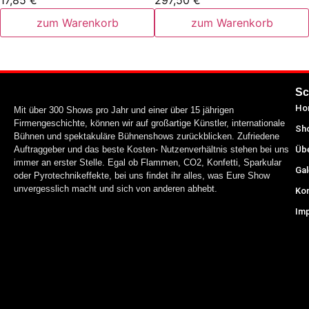
17,85
€
297,50
€
zum Warenkorb
zum Warenkorb
Sc
Ho
Mit über 300 Shows pro Jahr und einer über 15 jährigen
Firmengeschichte, können wir auf großartige Künstler, internationale
Sh
Bühnen und spektakuläre Bühnenshows zurückblicken. Zufriedene
Auftraggeber und das beste Kosten- Nutzenverhältnis stehen bei uns
Üb
immer an erster Stelle. Egal ob Flammen, CO2, Konfetti, Sparkular
Gal
oder Pyrotechnikeffekte, bei uns findet ihr alles, was Eure Show
unvergesslich macht und sich von anderen abhebt.
Ko
Im