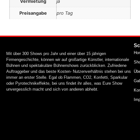
Vermietung
ja
Preisangabe
pro Tag
Sc
Ho
Mit über 300 Shows pro Jahr und einer über 15 jährigen
Firmengeschichte, können wir auf großartige Künstler, internationale
Sh
Bühnen und spektakuläre Bühnenshows zurückblicken. Zufriedene
Auftraggeber und das beste Kosten- Nutzenverhältnis stehen bei uns
Üb
immer an erster Stelle. Egal ob Flammen, CO2, Konfetti, Sparkular
Gal
oder Pyrotechnikeffekte, bei uns findet ihr alles, was Eure Show
unvergesslich macht und sich von anderen abhebt.
Kon
Im