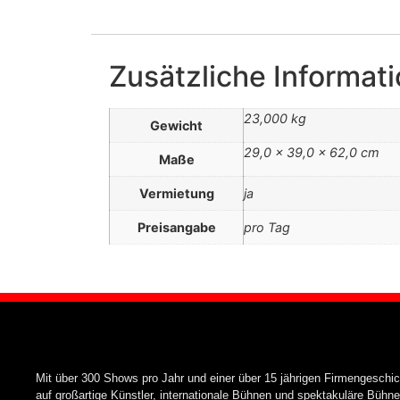
Zusätzliche Informat
23,000 kg
Gewicht
29,0 × 39,0 × 62,0 cm
Maße
Vermietung
ja
Preisangabe
pro Tag
Mit über 300 Shows pro Jahr und einer über 15 jährigen Firmengeschic
auf großartige Künstler, internationale Bühnen und spektakuläre Büh