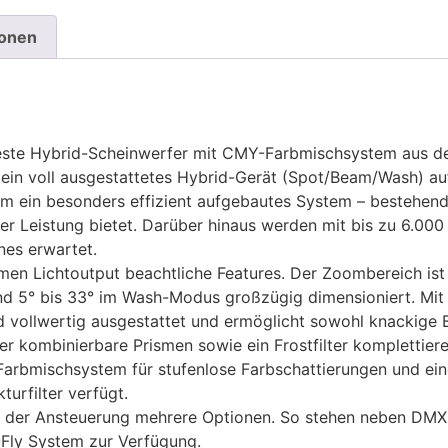
ionen
teste Hybrid-Scheinwerfer mit CMY-Farbmischsystem aus 
 ein voll ausgestattetes Hybrid-Gerät (Spot/Beam/Wash) au
h um ein besonders effizient aufgebautes System – bestehen
 der Leistung bietet. Darüber hinaus werden mit bis zu 6.00
nes erwartet.
en Lichtoutput beachtliche Features. Der Zoombereich ist f
d 5° bis 33° im Wash-Modus großzügig dimensioniert. Mit
d vollwertig ausgestattet und ermöglicht sowohl knackig
r kombinierbare Prismen sowie ein Frostfilter komplettiere
arbmischsystem für stufenlose Farbschattierungen und ein
turfilter verfügt.
i der Ansteuerung mehrere Optionen. So stehen neben DM
-Fly System zur Verfügung.