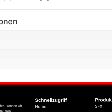
ionen
Produk
Schnellzugriff
SFX
hte, können wir
Home
nenshows